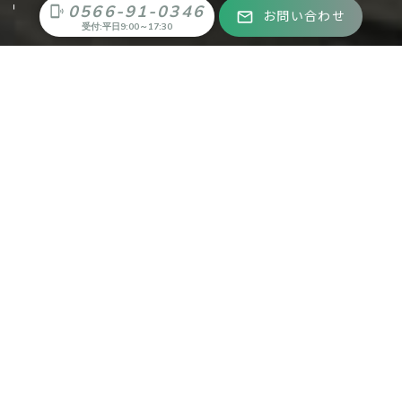
0566-91-0346
phonelink_ring
お問い合わせ
mail_outline
受付:平日9:00～17:30
SERVICE
サービス一覧
サービス