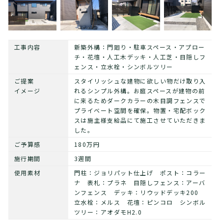
工事内容
新築外構：門廻り・駐車スペース・アプロー
チ・花壇・人工木デッキ・人工芝・目隠しフ
ェンス・立水栓・シンボルツリー
ご提案
スタイリッシュな建物に欲しい物だけ取り入
イメージ
れるシンプル外構。お庭スペースが建物の前
に来るためダークカラーの木目調フェンスで
プライベート空間を確保。物置・宅配ボック
スは施主様支給品にて施工させていただきま
した。
ご予算感
180万円
施行期間
3週間
使用素材
門柱：ジョリパット仕上げ ポスト：コラー
ナ 表札：プラネ 目隠しフェンス：アーバ
ンフェンス デッキ：リウッドデッキ200
立水栓：メルス 花壇：ピンコロ シンボル
ツリー：アオダモH2.0