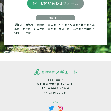
お問い合わせフォーム
mail_outline
対応エリア
愛知県・安城市・岡崎市・豊田市・刈谷市・知立市・西尾市・高
浜市・碧南市・名古屋市・豊明市・春日井市・大府市・半田市・
知多市・常滑市
〒446-0072
愛知県安城市住吉町5-14-37
TEL:
0566-91-0346
FAX:0566-91-0347
SNS