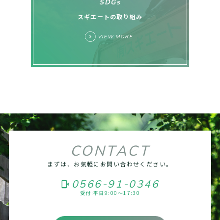
SDGs
スギエートの取り組み
VIEW MORE
CONTACT
まずは、お気軽にお問い合わせください。
0566-91-0346
phonelink_ring
受付:平日9:00～17:30