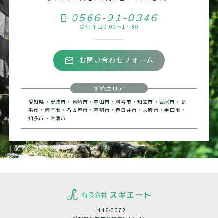
0566-91-0346
phonelink_ring
受付:平日9:00～17:30
お問い合わせフォーム
mail_outline
対応エリア
愛知県・安城市・岡崎市・豊田市・刈谷市・知立市・西尾市・高
浜市・碧南市・名古屋市・豊明市・春日井市・大府市・半田市・
知多市・常滑市
〒446-0072