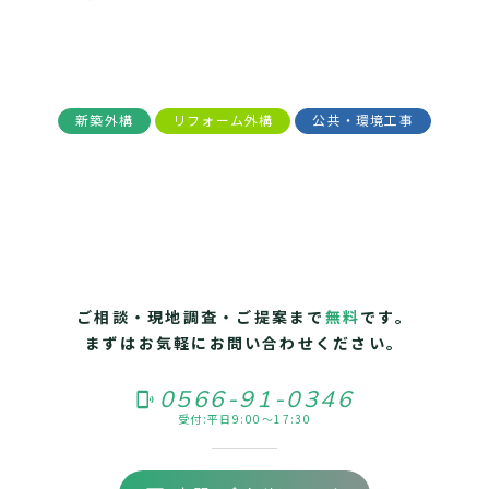
新築外構
リフォーム外構
公共・環境工事
ご相談・現地調査・ご提案まで
無料
です。
まずはお気軽にお問い合わせください。
0566-91-0346
phonelink_ring
受付:平日9:00～17:30