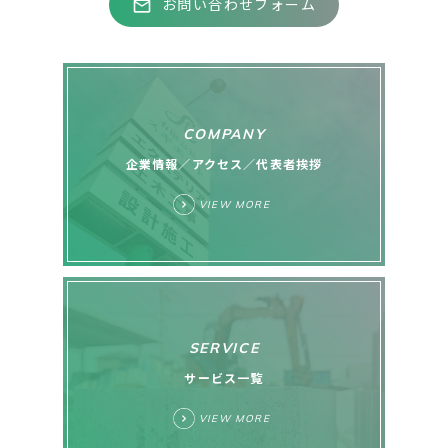
© SUGIA-T All Rights Reserved.
お問い合わせフォーム
mail_outline
COMPANY
企業情報／アクセス／代表者挨拶
VIEW MORE
SERVICE
サービス一覧
VIEW MORE